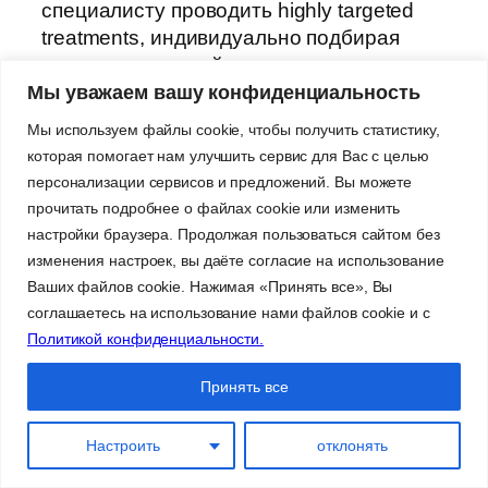
специалисту проводить highly targeted
treatments, индивидуально подбирая
параметры воздействия для каждого
клиента.
Мы уважаем вашу конфиденциальность
Мы используем файлы cookie, чтобы получить статистику,
которая помогает нам улучшить сервис для Вас с целью
персонализации сервисов и предложений. Вы можете
прочитать подробнее о файлах cookie или изменить
Косметология
настройки браузера. Продолжая пользоваться сайтом без
изменения настроек, вы даёте согласие на использование
Ваших файлов cookie. Нажимая «Принять все», Вы
Современная аппаратная косметология
соглашаетесь на использование нами файлов cookie и с
в клинике Олфодент. Безопасные
Политикой конфиденциальности.
методики омоложения, коррекции
фигуры и лечения кожи.
Принять все
Индивидуальный подход, результат и
гарантии. Запишитесь на консультацию.
Настроить
отклонять